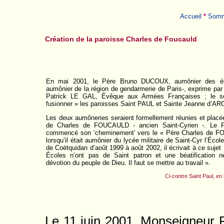
Accueil
*
Somm
Création de la paroisse Charles de Foucauld
En mai 2001, le Père Bruno DUCOUX, aumônier des élè
aumônier de la région de gendarmerie de Paris-, exprime par
Patrick LE GAL, Évêque aux Armées Françaises ; le so
fusionner » les paroisses Saint PAUL et Sainte Jeanne d
Les deux aumôneries seraient formellement réunies et placé
de Charles de FOUCAULD - ancien Saint-Cyrien -. Le
commencé son ‘cheminement’ vers le « Père Charles de 
lorsqu’il était aumônier du lycée militaire de Saint-Cyr l’Éco
de Coëtquidan d’août 1999 à août 2002, il écrivait à ce sujet 
Écoles n’ont pas de Saint patron et une béatification 
dévotion du peuple de Dieu. Il faut se mettre au travail ».
Ci-contre Saint Paul, en
Le 11 juin 2001, Monseigneur 