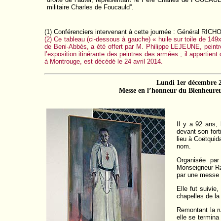
militaire Charles de Foucauld”.
(1) Conférenciers intervenant à cette journée : Général RI
(2) Ce tableau (ci-dessous à gauche) « huile sur toile de 14
de Beni-Abbès, a été offert par M. Philippe LEJEUNE, peintre
l’exposition itinérante des peintres des armées ; il apparti
à Montrouge, est décédé le 24 avril 2014.
Lundi 1er décembre 2
Messe en l’honneur du Bienheureu
Il y a 92 ans,
devant son for
lieu à Coëtquid
nom.
Organisée par
Monseigneur Ra
par une messe à
Elle fut suivie
chapelles de la
Remontant la r
elle se termina