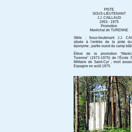
PISTE
SOUS-LIEUTENANT
J.J. CAILLAUD
1953 - 1975
Promotion
Maréchal de TURENNE
Stèle : Sous-lieutenant J.J. CA
située à l’entrée de la piste du
éponyme ; partie ouest du camp bâti
Élève de la promotion “Maréc
Turenne” (1973-1975) de l’École S
Militaire de Saint-Cyr ; mort assa
Espagne en août 1975.